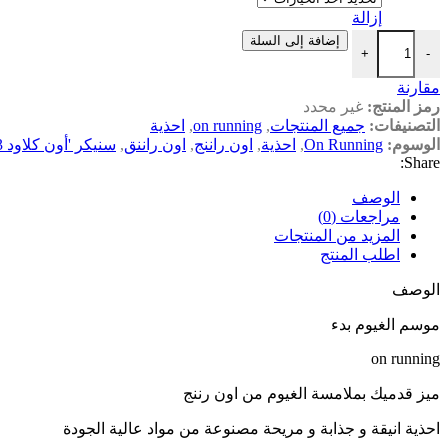
إزالة
كمية On Running اون راننج
إضافة إلى السلة
+
-
مقارنة
رمز المنتج:
غير محدد
التصنيفات:
جميع المنتجات
,
on running
,
احذية
الوسوم:
On Running
,
احذية
,
اون راننج
,
اون راننق
,
سنيكر 'أون كلاود X 3'
Share:
الوصف
مراجعات (0)
المزيد من المنتجات
اطلب المنتج
الوصف
موسم الغيوم بدء
on running
ميز قدميك بملامسة الغيوم من اون رننج
احذية انيقة و جذابة و مريحة مصنوعة من مواد عالية الجودة