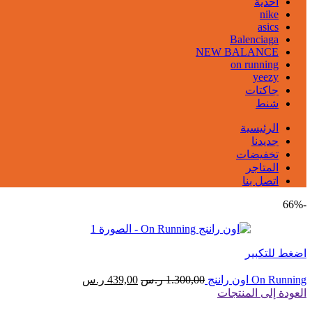
احذية
nike
asics
Balenciaga
NEW BALANCE
on running
yeezy
جاكتات
شنط
الرئيسية
جديدنا
تخفيضات
المتاجر
اتصل بنا
-66%
اضغط للتكبير
السعر
السعر
On Running اون راننج
1.300,00
ر.س
439,00
ر.س
الأصلي
الحالي
العودة إلى المنتجات
هو:
هو: