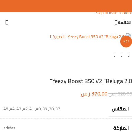
Skip to navigation
Skip to main content
القائمة
اضغط للتكبير
-40%
Yeezy Boost 350 V2 “Beluga 2.0”
370,00
ر.س
620,00
ر.س
المقاس
45
,
44
,
43
,
42
,
41
,
40
,
39
,
38
,
37
الماركة
adidas