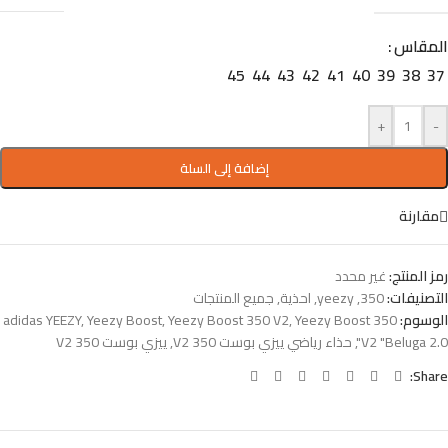
المقاس
45
44
43
42
41
40
39
38
37
+
-
إضافة إلى السلة
مقارنة
رمز المنتج:
غير محدد
التصنيفات:
350
,
yeezy
,
احذية
,
جميع المنتجات
الوسوم:
Yeezy Boost 350
,
Yeezy Boost 350 V2
,
Yeezy Boost
,
adidas YEEZY
V2 "Beluga 2.0"
,
حذاء رياضي ييزي بوست 350 V2
,
ييزي بوست 350 V2
Share: