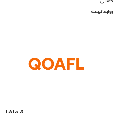
حسابي
روابط تهمك
قوافل