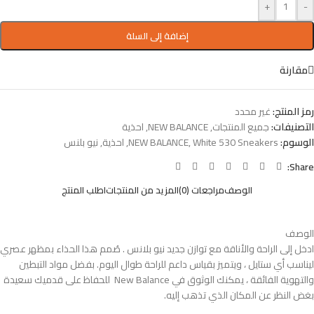
+
-
إضافة إلى السلة
مقارنة
رمز المنتج:
غير محدد
التصنيفات:
جميع المنتجات
,
NEW BALANCE
,
احذية
الوسوم:
White 530 Sneakers
,
NEW BALANCE
,
احذية
,
نيو بلنس
Share:
الوصف
مراجعات (0)
المزيد من المنتجات
اطلب المنتج
الوصف
ادخل إلى الراحة والأناقة مع توازن جديد نيو بلانس . صُمم هذا الحذاء بمظهر عصري
ليناسب أي ستايل ، ويتميز بقياس داعم للراحة طوال اليوم. بفضل مواد التبطين
والتهوية الفائقة ، يمكنك الوثوق في New Balance للحفاظ على قدميك سعيدة
بغض النظر عن المكان الذي تذهب إليه.