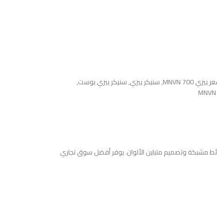
 ييزي 700 MNVN
,
سنيكر ييزي
,
سنيكر ييزي بوست
,
شبيك أمامي وشرائط مشبكة وتصميم متباين الألوان. يوفر أفضل سوق تجاري