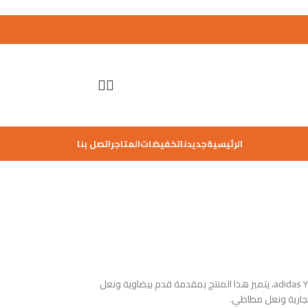
الرئيسية
جديدنا
تخفيضات
المتاجر
اتصل بنا
سنيكر ’ييزي بوست 700 MNVN’ من تصميم adidas YEEZY، يتميز هذا المنتج بمقدمة قدم بيضاوية ونعل
جارية ونعل مطاطي.