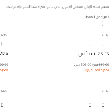
يسمح فقط للزبائن مسجلي الدخول الذين قاموا بشراء هذا المنتج ترك مراجعة.
المزيد من المنتجات
-69%
-43%
asics اسيكس
Air Max 
890,00
ر.س
509,00
ر.س
400,00
تحديد أحد الخيارات
تحديد 
-66%
-43%