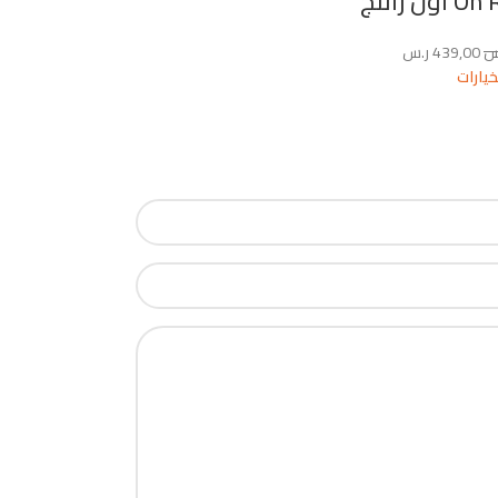
ن راننج
س
439,00
ر.س
خيارات