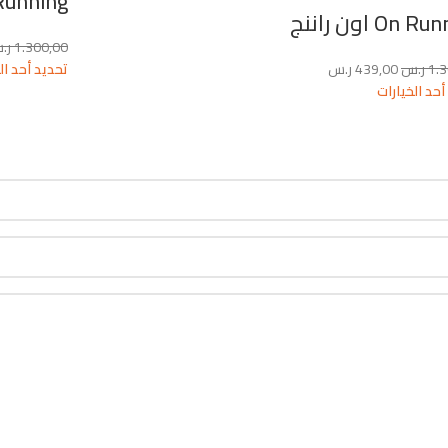
On Running او
On  اون راننج
1.300,00
ر.
1.
ر.س
439,00
ر.س
تحديد أحد ال
أحد الخيارات