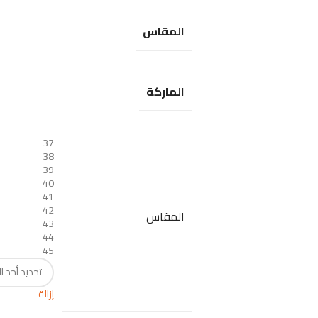
المقاس
الماركة
37
38
39
40
41
42
المقاس
43
44
45
إزالة