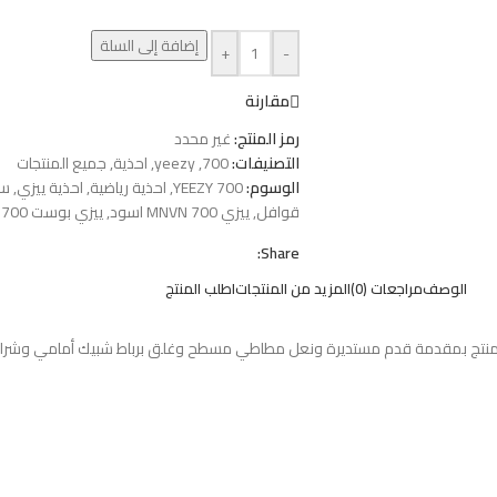
إضافة إلى السلة
+
-
مقارنة
رمز المنتج:
غير محدد
التصنيفات:
700
,
yeezy
,
احذية
,
جميع المنتجات
الوسوم:
YEEZY 700
,
احذية رياضية
,
احذية ييزي
,
سعر
قوافل
,
ييزي 700 MNVN اسود
,
ييزي بوست 700 MNVN
Share:
الوصف
مراجعات (0)
المزيد من المنتجات
اطلب المنتج
adidas YEE باستخدام السويد، يتميز هذا المنتج بمقدمة قدم مستديرة ونعل مطاطي مسطح وغلق برباط 