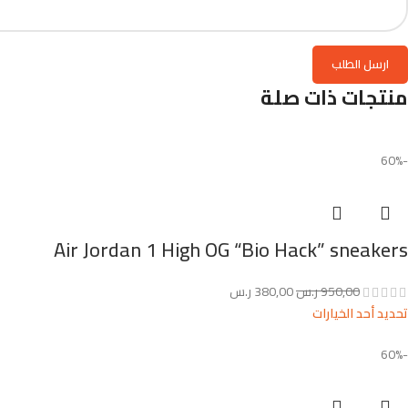
منتجات ذات صلة
-60%
Air Jordan 1 High OG “Bio Hack” sneakers
950,00
ر.س
380,00
ر.س
تحديد أحد الخيارات
-60%