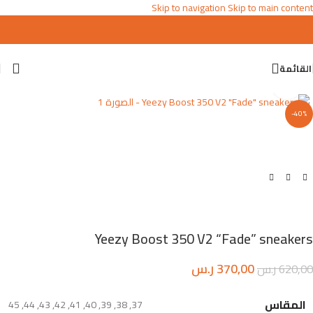
Skip to navigation
Skip to main content
القائمة
اضغط للتكبير
-40%
Yeezy Boost 350 V2 “Fade” sneakers
370,00
ر.س
620,00
ر.س
المقاس
45
,
44
,
43
,
42
,
41
,
40
,
39
,
38
,
37