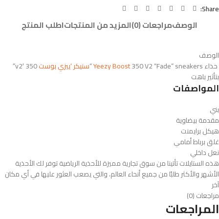
Share:
الوصف
مراجعات (0)
المزيد من المنتجات
اطلب المنتج
الوصف
حذاء
350 V2 “Fade” sneakers “
Yeezy Boost
سنيكر ‘ييزي بوست
350 v2′”
بتأثير باهت
المواصفات
بني
مقدمة بيضاوية
هيكل برايمنت
غلق برباط أمامي
نعل داخلي
هذه الستايلات تأتينا من سوق تجارية مميزة للأحذية الرياضية توفر لك الأحذية
الأشهر والأكثر طلبًا من جميع أنحاء العالم، والتي يصعب العثور عليها في أي مكان
آخر
مراجعات (0)
المراجعات