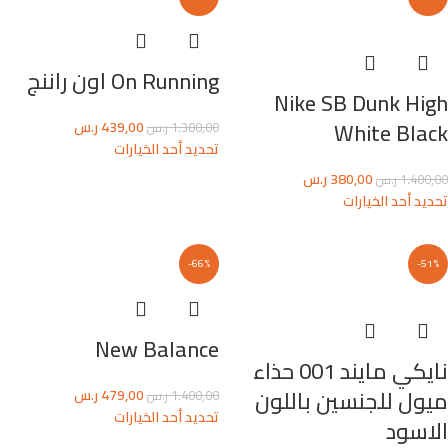
On Running اون راننج
Nike SB Dunk High
White Black
439,00
ر.س
1.300,00
ر.س
تحديد أحد الخيارات
380,00
ر.س
1.400,00
ر.س
تحديد أحد الخيارات
-66%
-51%
New Balance
نايكي مايند 001 حذاء
ميول للجنسين باللون
479,00
ر.س
1.400,00
ر.س
تحديد أحد الخيارات
الاسود