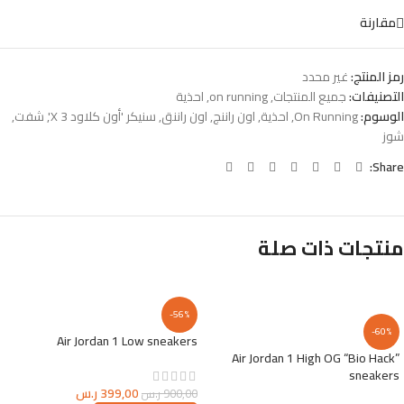
مقارنة
رمز المنتج:
غير محدد
التصنيفات:
جميع المنتجات
,
on running
,
احذية
الوسوم:
On Running
,
احذية
,
اون راننج
,
اون راننق
,
سنيكر 'أون كلاود X 3'
,
شفت
,
شوز
Share:
منتجات ذات صلة
-56%
-60%
Air Jordan 1 Low sneakers
Air Jordan 1 High OG “Bio Hack”
sneakers
399,00
ر.س
900,00
ر.س