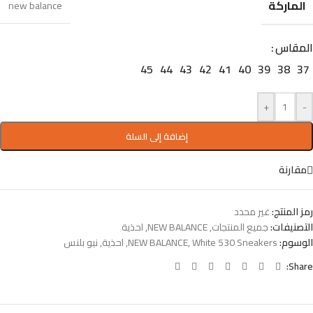
الماركة
new balance
المقاس
45
44
43
42
41
40
39
38
37
+
-
إضافة إلى السلة
مقارنة
رمز المنتج:
غير محدد
التصنيفات:
جميع المنتجات
,
NEW BALANCE
,
احذية
الوسوم:
White 530 Sneakers
,
NEW BALANCE
,
احذية
,
نيو بلنس
Share: