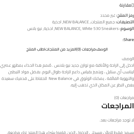
مقارنة
رمز المنتج:
غير محدد
التصنيفات:
جميع المنتجات
,
NEW BALANCE
,
احذية
الوسوم:
White 530 Sneakers
,
NEW BALANCE
,
احذية
,
نيو بلنس
Share:
الوصف
مراجعات (0)
المزيد من المنتجات
اطلب المنتج
الوصف
ادخل إلى الراحة والأناقة مع توازن جديد نيو بلانس . صُمم هذا الحذاء بمظهر عصري
ليناسب أي ستايل ، ويتميز بقياس داعم للراحة طوال اليوم. بفضل مواد التبطين
والتهوية الفائقة ، يمكنك الوثوق في New Balance للحفاظ على قدميك سعيدة
بغض النظر عن المكان الذي تذهب إليه.
مراجعات (0)
المراجعات
لا توجد مراجعات بعد.
يسمح فقط للزبائن مسجلي الدخول الذين قاموا بشراء هذا المنتج ترك مراجعة.