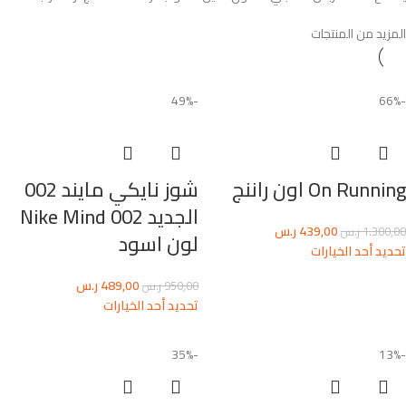
المزيد من المنتجات
-49%
-66%
On Running اون راننج
شوز نايكي مايند 002
الجديد Nike Mind 002
439,00
ر.س
1.300,00
ر.س
لون اسود
تحديد أحد الخيارات
489,00
ر.س
950,00
ر.س
تحديد أحد الخيارات
-35%
-13%