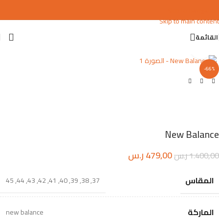
Skip to navigation
Skip to main content
القائمة
اضغط للتكبير
-66%
New Balance
479,00
ر.س
1.400,00
ر.س
المقاس
45
,
44
,
43
,
42
,
41
,
40
,
39
,
38
,
37
الماركة
new balance