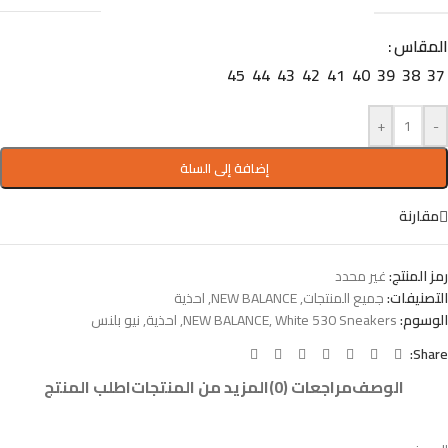
المقاس
45
44
43
42
41
40
39
38
37
+
-
إضافة إلى السلة
مقارنة
رمز المنتج:
غير محدد
التصنيفات:
جميع المنتجات
,
NEW BALANCE
,
احذية
الوسوم:
White 530 Sneakers
,
NEW BALANCE
,
احذية
,
نيو بلنس
Share:
الوصف
مراجعات (0)
المزيد من المنتجات
اطلب المنتج