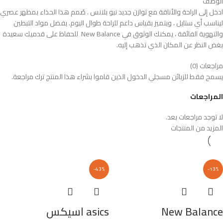
الوصف
ادخل إلى الراحة والأناقة مع توازن جديد نيو بلانس . صُمم هذا الحذاء بمظهر عصري
ليناسب أي ستايل ، ويتميز بقياس داعم للراحة طوال اليوم. بفضل مواد التبطين
والتهوية الفائقة ، يمكنك الوثوق في New Balance للحفاظ على قدميك سعيدة
بغض النظر عن المكان الذي تذهب إليه.
مراجعات (0)
يسمح فقط للزبائن مسجلي الدخول الذين قاموا بشراء هذا المنتج ترك مراجعة.
المراجعات
لا توجد مراجعات بعد.
المزيد من المنتجات
-43%
-13%
New Balance
asics اسيكس