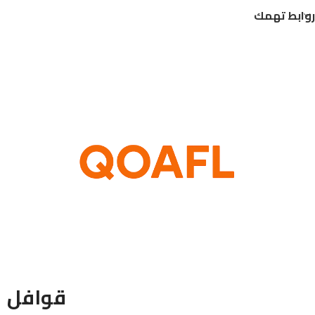
روابط تهمك
قوافل