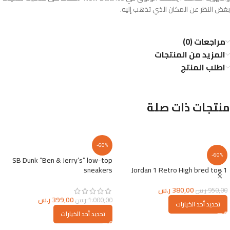
بغض النظر عن المكان الذي تذهب إليه.
مراجعات (0)
المزيد من المنتجات
اطلب المنتج
منتجات ذات صلة
-60%
-60%
SB Dunk “Ben & Jerry’s” low-top
sneakers
Jordan 1 Retro High bred toe 1
380,00
ر.س
950,00
ر.س
399,00
ر.س
1.000,00
ر.س
تحديد أحد الخيارات
تحديد أحد الخيارات