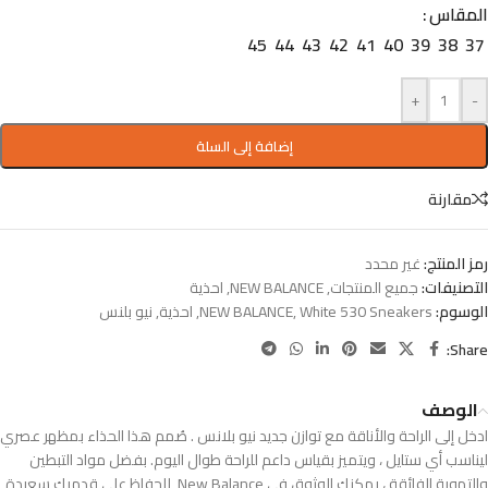
المقاس
45
44
43
42
41
40
39
38
37
+
-
إضافة إلى السلة
مقارنة
رمز المنتج:
غير محدد
التصنيفات:
جميع المنتجات
,
NEW BALANCE
,
احذية
الوسوم:
White 530 Sneakers
,
NEW BALANCE
,
احذية
,
نيو بلنس
Share:
الوصف
ادخل إلى الراحة والأناقة مع توازن جديد نيو بلانس . صُمم هذا الحذاء بمظهر عصري
ليناسب أي ستايل ، ويتميز بقياس داعم للراحة طوال اليوم. بفضل مواد التبطين
والتهوية الفائقة ، يمكنك الوثوق في New Balance للحفاظ على قدميك سعيدة