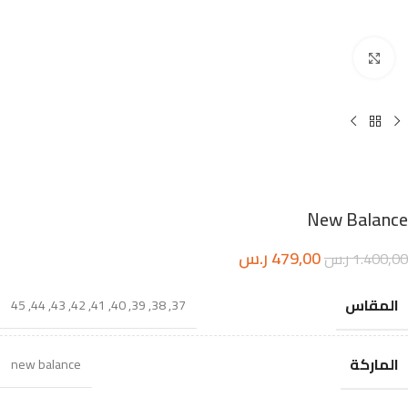
اضغط للتكبير
New Balance
479,00
ر.س
1.400,00
ر.س
المقاس
45
,
44
,
43
,
42
,
41
,
40
,
39
,
38
,
37
الماركة
new balance