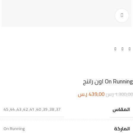
اضغط للتكبير
On Running اون راننج
439,00
ر.س
1.300,00
ر.س
المقاس
45
,
44
,
43
,
42
,
41
,
40
,
39
,
38
,
37
الماركة
On Running