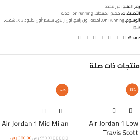
رمز المنتج:
غير محدد
التصنيفات:
جميع المنتجات
,
on running
,
احذية
الوسوم:
On Running
,
احذية
,
اون راننج
,
اون راننق
,
سنيكر 'أون كلاود X 3'
,
شفت
,
شوز
Share:
منتجات ذات صلة
-56%
-60%
Air Jordan 1 Low
Air Jordan 1 Mid Milan
Travis Scott
380,00
ر.س
950,00
ر.س