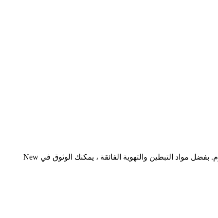
ادخل إلى الراحة والأناقة مع توازن جديد نيو بلانس . صُمم هذا الحذاء بمظهر عصري ليناسب أي ستايل ، ويتميز بقياس داعم للراحة طوال اليوم. بفضل مواد التبطين والتهوية الفائقة ، يمكنك الوثوق في New