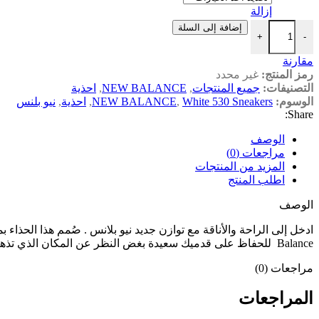
إزالة
كمية New Balance
إضافة إلى السلة
+
-
مقارنة
رمز المنتج:
غير محدد
التصنيفات:
جميع المنتجات
,
NEW BALANCE
,
احذية
الوسوم:
White 530 Sneakers
,
NEW BALANCE
,
احذية
,
نيو بلنس
Share:
الوصف
مراجعات (0)
المزيد من المنتجات
اطلب المنتج
الوصف
Balance للحفاظ على قدميك سعيدة بغض النظر عن المكان الذي تذهب إليه.
مراجعات (0)
المراجعات