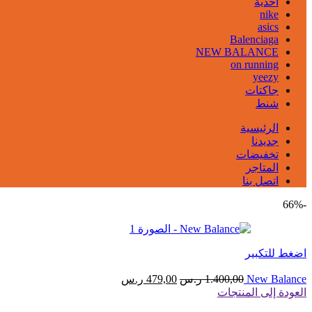
احذية
nike
asics
Balenciaga
NEW BALANCE
on running
yeezy
جاكتات
شنط
الرئيسية
جديدنا
تخفيضات
المتاجر
اتصل بنا
-66%
اضغط للتكبير
السعر
السعر
New Balance
1.400,00
ر.س
479,00
ر.س
الأصلي
الحالي
العودة إلى المنتجات
هو:
هو: