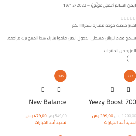
ايمن السالم
(عميل موَثَّق)
–
19/12/2022
اخييرا حلصت جودة ممتازة شكرااااا لكم
يسمح فقط للزبائن مسجلي الدخول الذين قاموا بشراء هذا المنتج ترك مراجعة.
المزيد من المنتجات
-13%
-67%
New Balance
Yeezy Boost 700
399,00
ر.س
479,00
ر.س
1.200,00
ر.س
549,00
ر.س
تحديد أحد الخيارات
تحديد أحد الخيارات