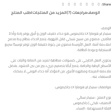
Share:
الوصف
مراجعات (7)
المزيد من المنتجات
اطلب المنتج
الوصف
سنيكر اير هومارا LX جاكيموس هو حذاء خفيف الوزن و أنيق يوفر راحة وأداءً
فائقين. مصنوع من نسيج شبكي قابل للتهوية، يتميز الحذاء بنظام ربط مدمج
لملاءمة آمنة. النعل الأوسط مصنوع من رغوة خفيفة الوزن توفر توسيدًا سريع
الاستجابة وعودة للطاقة.
يحتوي النعل الخارجي على كبسولات مطاطية لمزيد من المتانة والثبات على
الأسطح الرطبة والجافة. يتميز أيضًا بتصميم جريء يبرز من بين الحشود. بفضل
ملاءمته المريحة ومظهره الأنيق، من المؤكد أنه حذاء اليومي لا يمكنك
الاستغناء عنه .
مواصفات سنيكر اير هومارا LX جاكيموس:
نوع المنتج : سنيكر نسائي
التصنيف: نايكي | جاكيموس
الفئة المستهدفة : النساء.