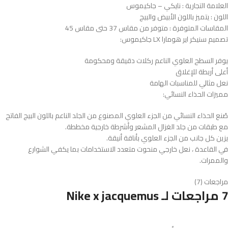
العلامة التجارية : نايكي – جاكيموس
اللون : يتميز باللون الأبيض والبيج
المقاسات المتوفرة : متوفر من مقاس 37 حتى مقاس 45
تصميم سنيكر اير هومارا LX جاكيموس:
يوفر السطح العلوي الناعم ركلات دقيقة ومحكومة
أعلى أربطة للإغلاق
نعل مثالي للمناسبات الهامة
مميزات الحذاء النسائي:
صُنع الحذاء النسائي من الجزء العلوي المصنوع من الجلد الناعم باللون البيج الفاتح
مع طبقات من جلد الغزال المشعر وأشرطة خارجية مخططة.
يزين كل جانب من الجزء العلوي بأناقة أنيقة.
في القاعدة ، نعل خارجي منحوت متعدد الاستخدامات بما يكفي الشوارع
والممرات.
مراجعات (7)
7 مراجعات لـ
Nike x jacquemus