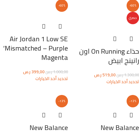
-60%
-60%
حصري
Air Jordan 1 Low SE
‘Mismatched – Purple
حذاء On Running اون
Magenta
رانينج ابيض
399,00
ر.س
1.000,00
ر.س
519,00
ر.س
1.300,00
ر.س
تحديد أحد الخيارات
تحديد أحد الخيارات
-13%
-13%
New Balance
New Balance