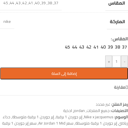
المقاس
45
,
44
,
43
,
42
,
41
,
40
,
39
,
38
,
37
الماركة
nike
المقاس
45
44
43
42
41
40
39
38
37
+
-
إضافة إلى السلة
مقارنة
رمز المنتج:
غير محدد
التصنيفات:
جميع المنتجات
,
jordan
,
احذية
الوسوم:
Nike x jacquemus
,
إير جوردن 1 برقبة
,
إير جوردن 1 برقبة متوسطة
,
حذاء
رياضي إير جوردن 1 برقبة متوسطة
,
سعر Air Jordan 1 Mid
,
سعر إير جوردن 1 برقبة