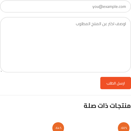
منتجات ذات صلة
-64%
-60%