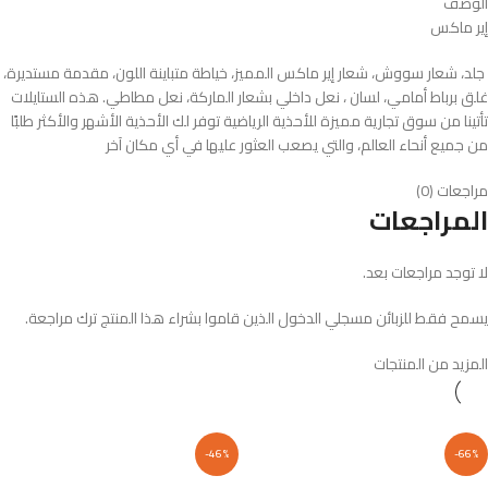
الوصف
إير ماكس
جلد، شعار سووش، شعار إير ماكس المميز، خياطة متباينة اللون، مقدمة مستديرة،
غلق برباط أمامي، لسان ، نعل داخلي بشعار الماركة، نعل مطاطي. هذه الستايلات
تأتينا من سوق تجارية مميزة للأحذية الرياضية توفر لك الأحذية الأشهر والأكثر طلبًا
من جميع أنحاء العالم، والتي يصعب العثور عليها في أي مكان آخر
مراجعات (0)
المراجعات
لا توجد مراجعات بعد.
يسمح فقط للزبائن مسجلي الدخول الذين قاموا بشراء هذا المنتج ترك مراجعة.
المزيد من المنتجات
-46%
-66%