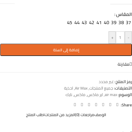
المقاس
45
44
43
42
41
40
39
38
37
+
-
إضافة إلى السلة
مقارنة
رمز المنتج:
غير محدد
التصنيفات:
جميع المنتجات
,
Air Max
,
احذية
الوسوم:
air max
,
اير ماكس
,
ماكس
,
نايك
Share:
الوصف
مراجعات (0)
المزيد من المنتجات
اطلب المنتج