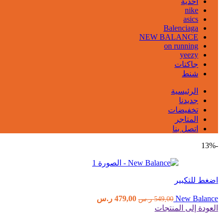
احذية
nike
asics
Balenciaga
NEW BALANCE
on running
yeezy
جاكتات
شنط
الرئيسية
جديدنا
تخفيضات
المتاجر
اتصل بنا
-13%
اضغط للتكبير
السعر
السعر
New Balance
479,00
ر.س
549,00
ر.س
الأصلي
الحالي
العودة إلى المنتجات
هو:
هو: