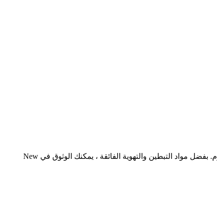
ادخل إلى الراحة والأناقة مع توازن جديد نيو بلانس . صُمم هذا الحذاء بمظهر عصري ليناسب أي ستايل ، ويتميز بقياس داعم للراحة طوال اليوم. بفضل مواد التبطين والتهوية الفائقة ، يمكنك الوثوق في New