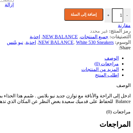
إزالة
كمية New Balance
إضافة إلى السلة
+
-
مقارنة
رمز المنتج:
غير محدد
التصنيفات:
جميع المنتجات
,
NEW BALANCE
,
احذية
الوسوم:
White 530 Sneakers
,
NEW BALANCE
,
احذية
,
نيو بلنس
Share:
الوصف
مراجعات (0)
المزيد من المنتجات
اطلب المنتج
الوصف
Balance للحفاظ على قدميك سعيدة بغض النظر عن المكان الذي تذهب إليه.
مراجعات (0)
المراجعات