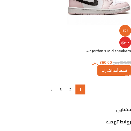
-60%
حصري
Air Jordan 1 Mid sneakers
380,00
ر.س
950,00
ر.س
تحديد أحد الخيارات
→
3
2
1
حسابي
روابط تهمك