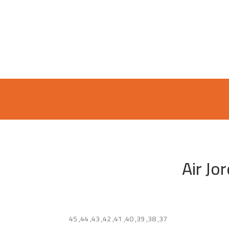
Air Jo
45
,
44
,
43
,
42
,
41
,
40
,
39
,
38
,
37