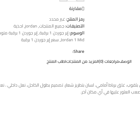
مقارنة
رمز المنتج:
غير محدد
التصنيفات:
جميع المنتجات
,
jordan
,
احذية
الوسوم:
إير جوردن 1 برقبة
,
إير جوردن 1 برقبة متوسطة
Jordan 1 Mid
,
سعر إير جوردن 1 برقبة
Share:
الوصف
مراجعات (0)
المزيد من المنتجات
اطلب المنتج
 بثقوب، غلق برباط أمامي، لسان بتطريز شعار، تصميم بطول الكاحل، نعل داخلي ، ن
 يصعب العثور عليها في أي مكان آخر.