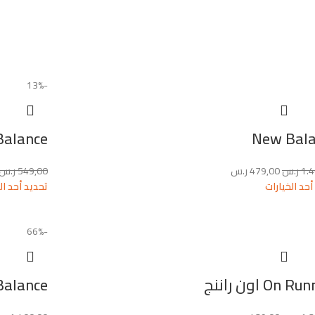
-13%
Balance
New Bal
1.
ر.س
479,00
ر.س
549,00
ر.س
أحد الخيارات
تحديد أحد ال
-66%
On  اون راننج
Balance