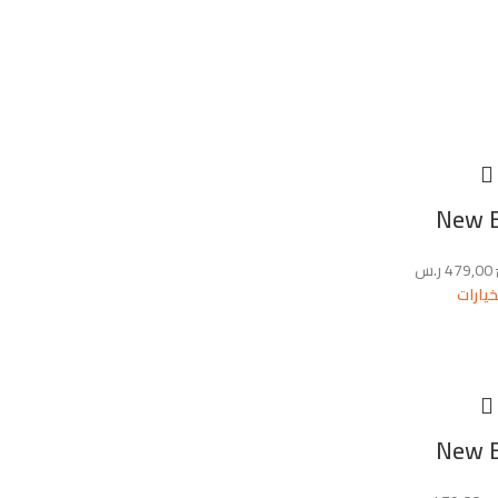
New 
479,00
ر.س
خيارات
New 