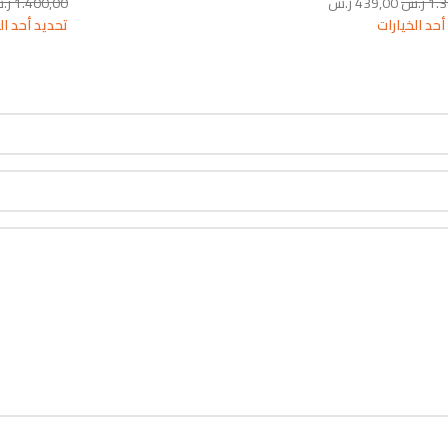
1.
ر.س
439,00
ر.س
1.400,00
ر.
أحد الخيارات
تحديد أحد ال