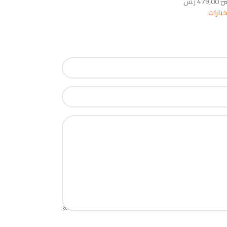
س
479,00
ر.س
خيارات