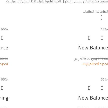
يسمح فقط للزبائن مسجلي الدخول الذين قاموا بشراء هذا المنتج ترك مراجعة.
المزيد من المنتجات
-66%
-13%
ance
New Balance
549,00
ر.س
479,00
ر.س
400,00
تحديد أحد الخيارات
تحديد 
-66%
-66%
New Balance
Running