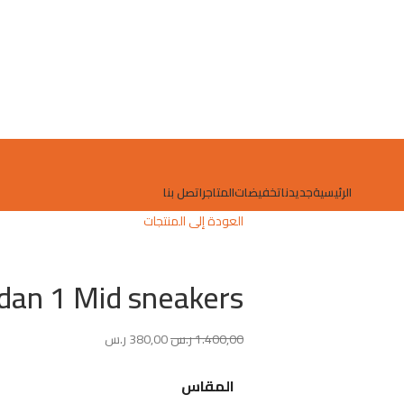
الرئيسية
جديدنا
تخفيضات
المتاجر
اتصل بنا
العودة إلى المنتجات
rdan 1 Mid sneakers
1.400,00
ر.س
380,00
ر.س
المقاس