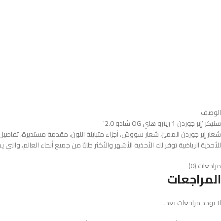
الوصف
سنيكر ‘إير جوردن 1 ريترو هاي OG شادو 2.0’
شعار إير جوردن المميز، شعار سووش، أجزاء متباينة اللون، مقدمة مستديرة، تفاصيل
للأحذية الرياضية توفر لك الأحذية الأشهر والأكثر طلبًا من جميع أنحاء العالم، والتي
مراجعات (0)
المراجعات
لا توجد مراجعات بعد.