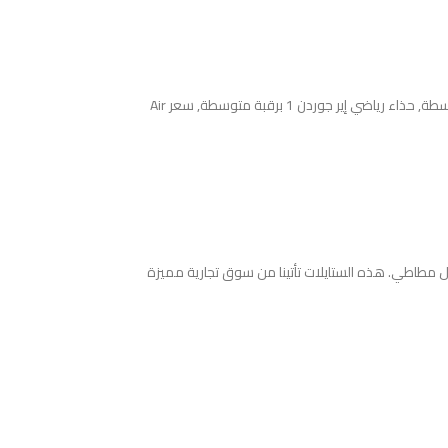
,
حذاء رياضي إير جوردن 1 برقبة متوسطة
,
سعر Air
عل مطاطي. هذه الستايلات تأتينا من سوق تجارية مميزة