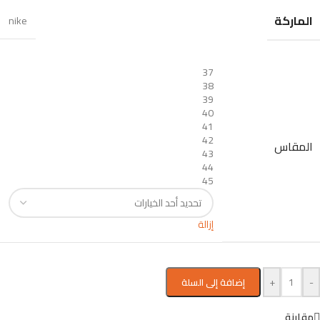
الماركة
nike
37
38
39
40
41
42
المقاس
43
44
45
إزالة
+
-
إضافة إلى السلة
مقارنة