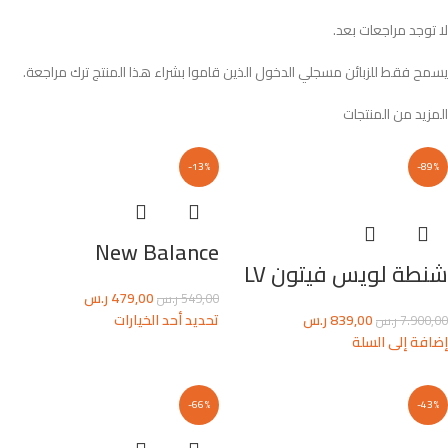
لا توجد مراجعات بعد.
يسمح فقط للزبائن مسجلي الدخول الذين قاموا بشراء هذا المنتج ترك مراجعة.
المزيد من المنتجات
-13%
-89%
New Balance
شنطة لويس فيتون LV
479,00
ر.س
549,00
ر.س
839,00
ر.س
تحديد أحد الخيارات
7.900,00
ر.س
إضافة إلى السلة
-66%
-43%