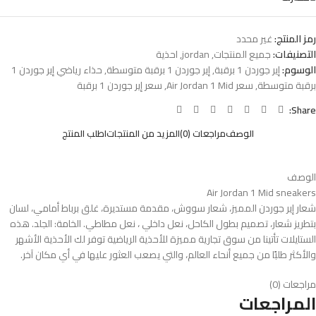
رمز المنتج:
غير محدد
التصنيفات:
جميع المنتجات
,
jordan
,
احذية
الوسوم:
إير جوردن 1 برقبة
,
إير جوردن 1 برقبة متوسطة
,
حذاء رياضي إير جوردن 1
برقبة متوسطة
,
سعر Air Jordan 1 Mid
,
سعر إير جوردن 1 برقبة
Share:
الوصف
مراجعات (0)
المزيد من المنتجات
اطلب المنتج
الوصف
Air Jordan 1 Mid sneakers
شعار إير جوردن المميز، شعار سووش، مقدمة مستديرة، غلق برباط أمامي، لسان
بتطريز شعار، تصميم بطول الكاحل، نعل داخلي ، نعل مطاطي. الخامة: الجلد. هذه
الستايلات تأتينا من سوق تجارية مميزة للأحذية الرياضية توفر لك الأحذية الأشهر
والأكثر طلبًا من جميع أنحاء العالم، والتي يصعب العثور عليها في أي مكان آخر.
مراجعات (0)
المراجعات