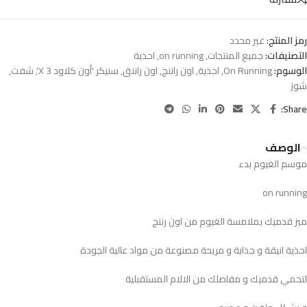
رمز المنتج:
غير محدد
التصنيفات:
جميع المنتجات
,
on running
,
احذية
الوسوم:
On Running
,
احذية
,
اون راننج
,
اون راننق
,
سنيكر 'أون كلاود X 3'
,
شفت
,
شوز
Share:
الوصف
موسم الغيوم بدء
on running
ميز قدميك بملامسة الغيوم من اون رننج
احذية انيقة و جذابة و مريحة مصنوعة من مواد عالية الجودة
لتحمي قدميك و مفاصلك من الالام المستقبلية