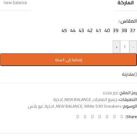
الماركة
new balance
المقاس
45
44
43
42
41
40
39
38
37
+
-
إضافة إلى السلة
مقارنة
رمز المنتج:
غير محدد
التصنيفات:
جميع المنتجات
,
NEW BALANCE
,
احذية
الوسوم:
White 530 Sneakers
,
NEW BALANCE
,
احذية
,
نيو بلنس
Share: