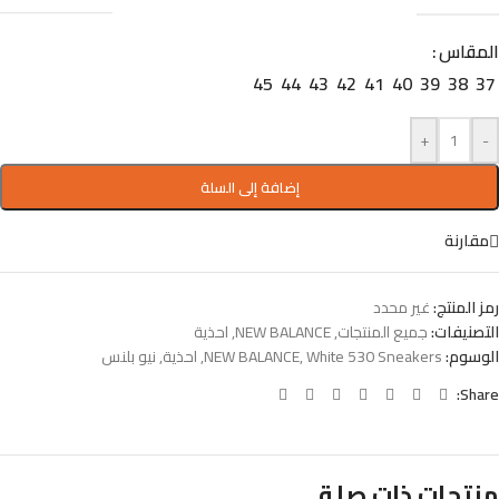
المقاس
45
44
43
42
41
40
39
38
37
+
-
إضافة إلى السلة
مقارنة
رمز المنتج:
غير محدد
التصنيفات:
جميع المنتجات
,
NEW BALANCE
,
احذية
الوسوم:
White 530 Sneakers
,
NEW BALANCE
,
احذية
,
نيو بلنس
Share:
منتجات ذات صلة