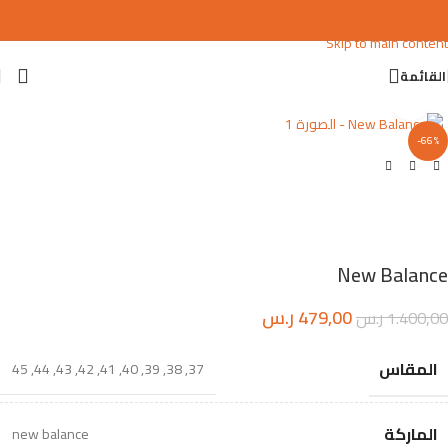
Skip to navigation
Skip to main content
القائمة
اضغط للتكبير
-66%
New Balance
479,00
ر.س
1.400,00
ر.س
المقاس
45
,
44
,
43
,
42
,
41
,
40
,
39
,
38
,
37
الماركة
new balance