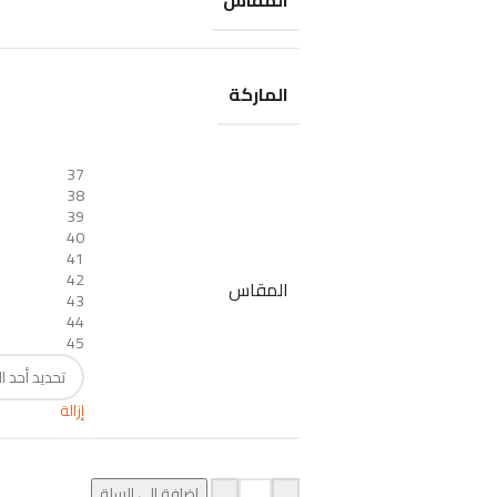
المقاس
الماركة
37
38
39
40
41
42
المقاس
43
44
45
إزالة
إضافة إلى السلة