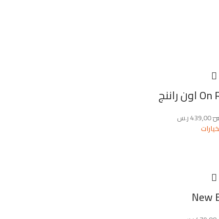
ن راننج
س
439,00
ر.س
خيارات
New 