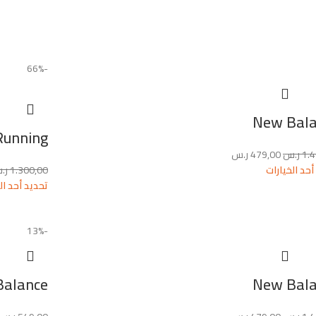
-66%
New Bal
On Running او
1.
ر.س
479,00
ر.س
أحد الخيارات
1.300,00
ر.
تحديد أحد ال
-13%
Balance
New Bal