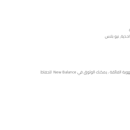
احذية
,
نيو بلنس
ادخل إلى الراحة والأناقة مع توازن جديد نيو بلانس . صُمم هذا الحذاء بمظهر عصري ليناسب أي ستايل ، ويتميز بقياس داعم للراحة طوال اليوم. بفضل مواد التبطين والتهوية الفائقة ، يمكنك الوثوق في New Balance للحفاظ