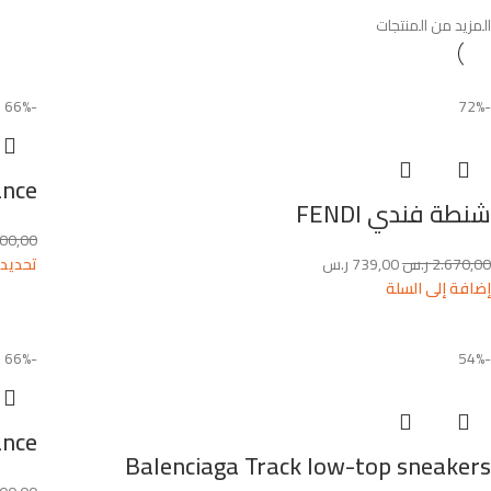
المزيد من المنتجات
-66%
-72%
ance
شنطة فندي FENDI
400,00
2.670,00
ر.س
739,00
ر.س
تحديد 
إضافة إلى السلة
-66%
-54%
ance
Balenciaga Track low-top sneakers