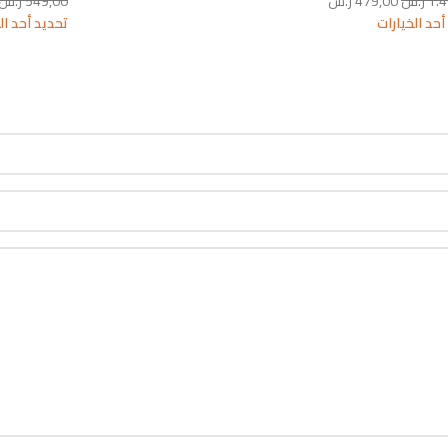
1.
ر.س
479,00
ر.س
549,00
ر.س
أحد الخيارات
تحديد أحد ال