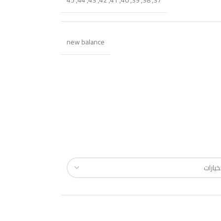
45
,
44
,
43
,
42
,
41
,
40
,
39
,
38
,
37
new balance