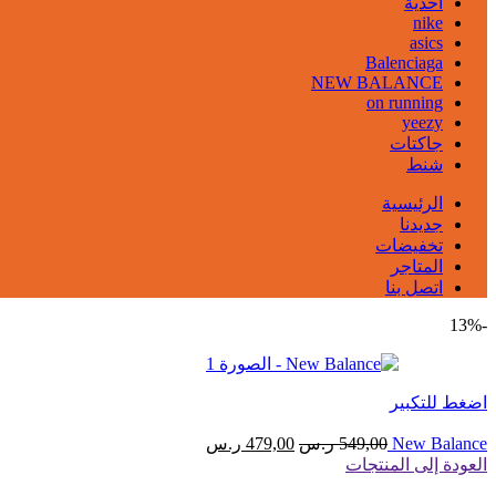
احذية
nike
asics
Balenciaga
NEW BALANCE
on running
yeezy
جاكتات
شنط
الرئيسية
جديدنا
تخفيضات
المتاجر
اتصل بنا
-13%
اضغط للتكبير
New Balance
549,00
ر.س
479,00
ر.س
العودة إلى المنتجات