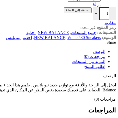
إزالة
إضافة إلى السلة
+
-
مقارنة
رمز المنتج:
غير محدد
التصنيفات:
جميع المنتجات
,
NEW BALANCE
,
احذية
الوسوم:
White 530 Sneakers
,
NEW BALANCE
,
احذية
,
نيو بلنس
Share:
الوصف
مراجعات (0)
المزيد من المنتجات
اطلب المنتج
الوصف
Balance للحفاظ على قدميك سعيدة بغض النظر عن المكان الذي تذهب إليه.
مراجعات (0)
المراجعات