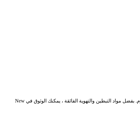
ادخل إلى الراحة والأناقة مع توازن جديد نيو بلانس . صُمم هذا الحذاء بمظهر عصري ليناسب أي ستايل ، ويتميز بقياس داعم للراحة طوال اليوم. بفضل مواد التبطين والتهوية الفائقة ، يمكنك الوثوق في New