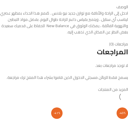
الوصف
ادخل إلى الراحة والأناقة مع توازن جديد نيو بلانس . صُمم هذا الحذاء بمظهر عصري
ليناسب أي ستايل ، ويتميز بقياس داعم للراحة طوال اليوم. بفضل مواد التبطين
والتهوية الفائقة ، يمكنك الوثوق في New Balance للحفاظ على قدميك سعيدة
بغض النظر عن المكان الذي تذهب إليه.
مراجعات (0)
المراجعات
لا توجد مراجعات بعد.
يسمح فقط للزبائن مسجلي الدخول الذين قاموا بشراء هذا المنتج ترك مراجعة.
المزيد من المنتجات
-41%
-40%