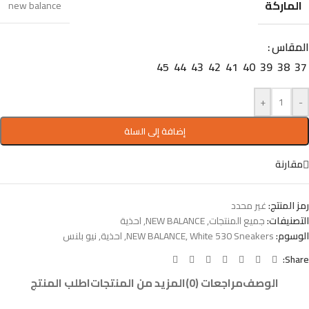
الماركة
new balance
المقاس
45
44
43
42
41
40
39
38
37
+
-
إضافة إلى السلة
مقارنة
رمز المنتج:
غير محدد
التصنيفات:
جميع المنتجات
,
NEW BALANCE
,
احذية
الوسوم:
White 530 Sneakers
,
NEW BALANCE
,
احذية
,
نيو بلنس
Share:
الوصف
مراجعات (0)
المزيد من المنتجات
اطلب المنتج