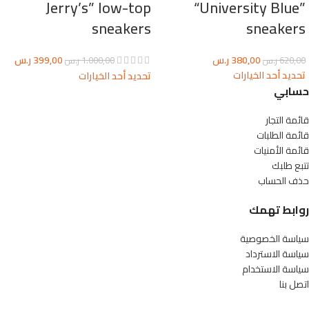
Jerry’s” low-top
“University Blue”
sneakers
sneakers
380,00
ر.س
399,00
ر.س
620,00
ر.س
1.000,00
ر.س
تحديد أحد الخيارات
تحديد أحد الخيارات
حسابي
قائمة التجار
قائمة الطلبات
قائمة الأمنيات
تتبع طلبك
حذف الحساب
روابط تهمك
سياسة الخصوصية
سياسة الاسترداد
سياسة الاستخدام
اتصل بنا