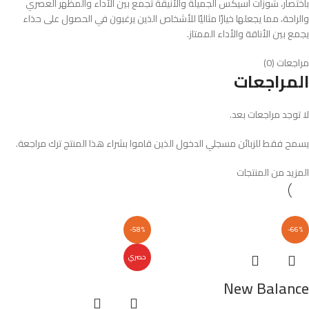
باختصار، شوزات أسيكس الجميلة والأنيقة تجمع بين الأداء والمظهر العصري
والراحة، مما يجعلها خيارًا مثاليًا للأشخاص الذين يرغبون في الحصول على حذاء
يجمع بين الأناقة والأداء الممتاز.
مراجعات (0)
المراجعات
لا توجد مراجعات بعد.
يسمح فقط للزبائن مسجلي الدخول الذين قاموا بشراء هذا المنتج ترك مراجعة.
المزيد من المنتجات
-58%
-66%
حصري
New Balance