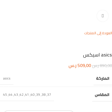
اضغط للتكبير
العودة إلى المنتجات
asics اسيكس
509,00
ر.س
890,00
ر.س
الماركة
asics
المقاس
45
,
44
,
43
,
42
,
41
,
40
,
39
,
38
,
37