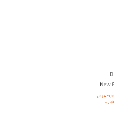
New 
479,0
ر.س
خيارات