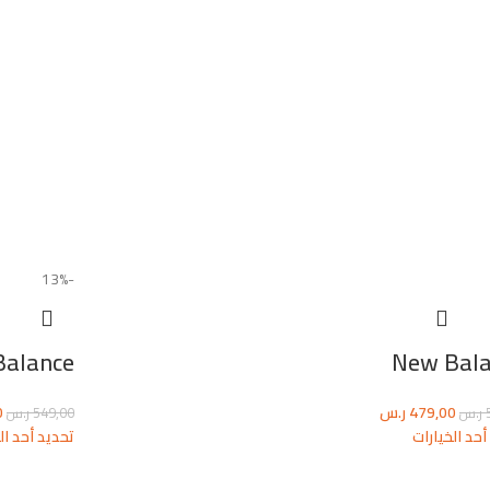
-13%
Balance
New Bal
479,00
ر.س
0
ر.س
549,00
ر.س
أحد الخيارات
تحديد أحد ال