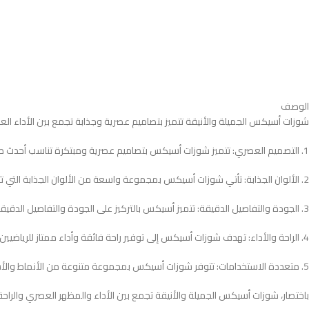
الوصف
شوزات أسيكس الجميلة والأنيقة تتميز بتصاميم عصرية وجذابة تجمع بين الأداء العال
1. التصميم العصري: تتميز شوزات أسيكس بتصاميم عصرية ومبتكرة تناسب أحدث صيحات الموضة. قد تتضمن تفاصيل أنيقة مثل الخطوط المميزة والنقوش الجميلة.
2. الألوان الجذابة: تأتي شوزات أسيكس بمجموعة واسعة من الألوان الجذابة التي تتناسب مع الأذواق المختلفة. قد تكون هناك ألوان زاهية ومبهجة أو ألوان هادئة وأنيقة.
3. الجودة والتفاصيل الدقيقة: تتميز أسيكس بالتركيز على الجودة والتفاصيل الدقيقة في تصميماتها. قد تشمل التفاصيل الجميلة مثل الخياطة الدقيقة والشعارات الأنيقة.
4. الراحة والأداء: تهدف شوزات أسيكس إلى توفير راحة فائقة وأداء ممتاز للرياضيين وأي شخص يرغب في ارتداءها. تستخدم تقنيات توسيد مبتكرة وأنظمة دعم لتقديم تجربة مريحة وفعالة.
5. متعددة الاستخدامات: تتوفر شوزات أسيكس بمجموعة متنوعة من الأنماط والأشكال لتلبية احتياجات مختلف الأنشطة الرياضية والأنشطة اليومية. قد تكون هناك خيارات للجري، والتدريب، والمشي، وغيرها من الأنشطة.
باختصار، شوزات أسيكس الجميلة والأنيقة تجمع بين الأداء والمظهر العصري والراحة، م