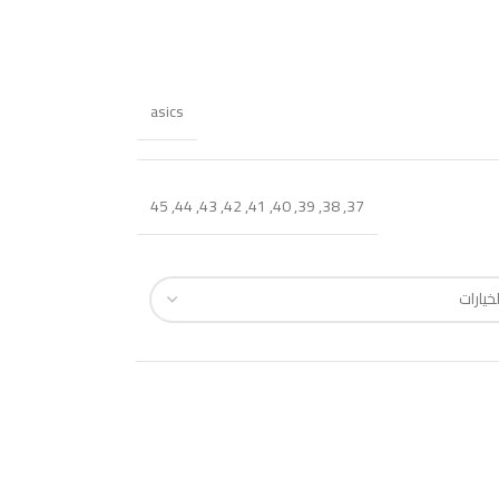
asics
45
,
44
,
43
,
42
,
41
,
40
,
39
,
38
,
37