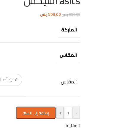
asics اسيكس
509,00
ر.س
890,00
ر.س
الماركة
المقاس
المقاس
+
-
إضافة إلى السلة
مقارنة