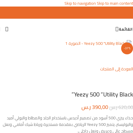
Skip to navigation
Skip to main content
القائمة
اضغط للتكبير
-37%
العودة إلى المنتجات
Yeezy 500 “Utility Black”
390,00
ر.س
620,00
ر.س
حذاء ييزي 500 أسود من تصميم أديدس باستخدام الجلد والمطاط والبولي أميد
والبوليستر، يتميز Yeezy 500 الرياضي بمقدمة مستديرة ورباط شيك أمامي ونعل
مسطح عالي وعريض ونعل داخلي.