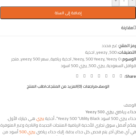
+
-
إضافة إلى السلة
مقارنة
رمز المنتج:
غير محدد
التصنيفات:
500
,
yeezy
,
احذية
الوسوم:
0 Yeezy
Yeezy
,
500 Yeezy
,
,
احذية رياضية
,
سعر yeezy 500
,
متجر
قوافل السعودية
,
ييزي 500
,
ييزي 500 اسود
Share:
الوصف
مراجعات (0)
المزيد من المنتجات
اطلب المنتج
الوصف
حذاء رياضي ييزي 500 Yeezy
حذاء ييزي 500 اسود Yeezy 500 “Utility Black”، أحذية
ييزي
هي خيارك الأول.
يقدّم أفضل سوق تجاري للأحذية الرياضية المنتجات الجديدة والنادرة وغير المتوفرة
في أي مكان آخر. يتم فحص كل حذاء بدقة. إليك حذاء رياضي
ييزي 500
أسود من