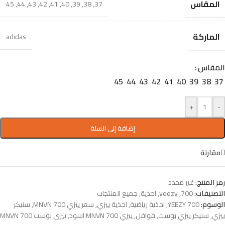
المقاس
45
,
44
,
43
,
42
,
41
,
40
,
39
,
38
,
37
الماركة
adidas
المقاس
45
44
43
42
41
40
39
38
37
+
-
إضافة إلى السلة
مقارنة
رمز المنتج:
غير محدد
التصنيفات:
700
,
yeezy
,
احذية
,
جميع المنتجات
الوسوم:
YEEZY 700
,
احذية رياضية
,
احذية ييزي
,
سعر ييزي 700 MNVN
,
سنيكر
ييزي
,
سنيكر ييزي بوست
,
قوافل
,
ييزي 700 MNVN اسود
,
ييزي بوست 700 MNVN