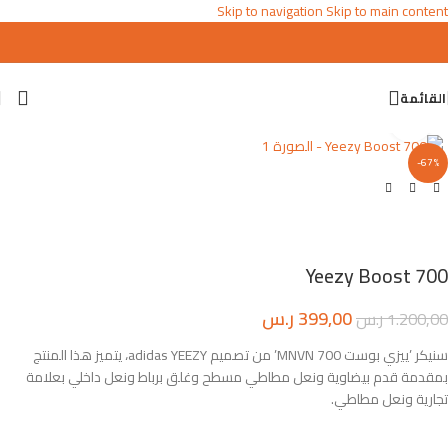
Skip to navigation
Skip to main content
القائمة
اضغط للتكبير
-67%
Yeezy Boost 700
399,00
ر.س
1.200,00
ر.س
سنيكر ’ييزي بوست 700 MNVN’ من تصميم adidas YEEZY، يتميز هذا المنتج
بمقدمة قدم بيضاوية ونعل مطاطي مسطح وغلق برباط ونعل داخلي بعلامة
تجارية ونعل مطاطي.