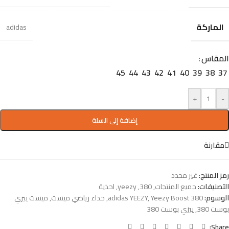
الماركة
adidas
المقاس
45
44
43
42
41
40
39
38
37
+
-
إضافة إلى السلة
مقارنة
رمز المنتج:
غير محدد
التصنيفات:
جميع المنتجات
,
380
,
yeezy
,
احذية
الوسوم:
Yeezy Boost 380
,
adidas YEEZY
,
حذاء رياضي ميست
,
ميست ييزي
بوست 380
,
ييزي بوست 380
Share: