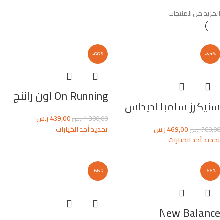
المزيد من المنتجات
-66%
-41%
On Running اون راننج
سنيكرز سامبا اديداس
439,00
ر.س
1.300,00
ر.س
469,00
ر.س
تحديد أحد الخيارات
789,00
ر.س
تحديد أحد الخيارات
-66%
-66%
New Balance