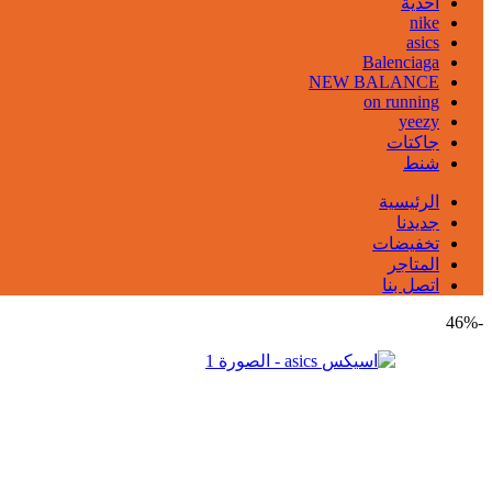
احذية
nike
asics
Balenciaga
NEW BALANCE
on running
yeezy
جاكتات
شنط
الرئيسية
جديدنا
تخفيضات
المتاجر
اتصل بنا
-46%