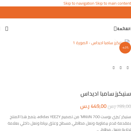
Skip to navigation
Skip to main content
القائمة
اضغط للتكبير
-43%
سنيكرز سامبا اديداس
449,00
ر.س
789,00
ر.س
سنيكر ’ييزي بوست 700 MNVN’ من تصميم adidas YEEZY، يتميز هذا المنتج
بمقدمة قدم بيضاوية ونعل مطاطي مسطح وغلق برباط ونعل داخلي بعلامة
تجارية ونعل مطاطي.