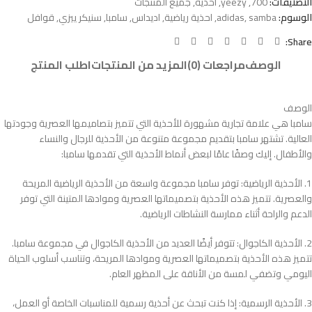
التصنيفات:
700
,
yeezy
,
احذية
,
جميع المنتجات
الوسوم:
samba
,
adidas
,
احذية رياضية
,
اديداس
,
سامبا
,
سنيكر ييزي
,
قوافل
Share:
الوصف
مراجعات (0)
المزيد من المنتجات
اطلب المنتج
الوصف
سامبا هي علامة تجارية مشهورة للأحذية التي تتميز بتصاميمها العصرية وجودتها
العالية. تشتهر سامبا بتقديم مجموعة متنوعة من الأحذية للرجال والنساء
والأطفال. إليك وصفًا عامًا لبعض أنماط الأحذية التي تقدمها سامبا:
1. الأحذية الرياضية: توفر سامبا مجموعة واسعة من الأحذية الرياضية المريحة
والعصرية. تتميز هذه الأحذية بتصميماتها العصرية وموادها المتينة التي توفر
الدعم والراحة أثناء ممارسة النشاطات الرياضية.
2. الأحذية الكاجوال: تتوفر أيضًا العديد من الأحذية الكاجوال في مجموعة سامبا.
تتميز هذه الأحذية بتصميماتها العصرية وموادها المريحة، وتناسب أسلوب الحياة
اليومي وتضفي لمسة من الأناقة على المظهر العام.
3. الأحذية الرسمية: إذا كنت تبحث عن أحذية رسمية للمناسبات الخاصة أو العمل،