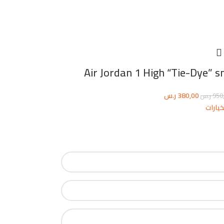
Air Jordan 1 High “Tie-Dye” 
380,00
ر.س
950
ر.س
خيارات