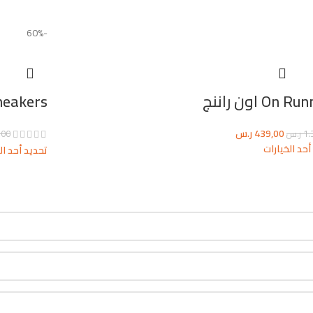
-60%
On  اون راننج
sneakers
439,00
ر.س
1.
ر.س
,00
أحد الخيارات
تحديد أحد ال