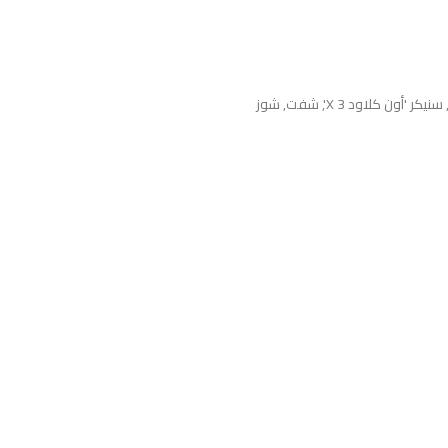
سنيكر 'أون كلاود X 3'
,
شفت
,
شوز