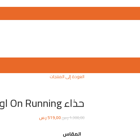
العودة إلى المنتجات
حذاء On Running اون رانينج اسود اخضر
519,00
ر.س
1.300,00
ر.س
المقاس