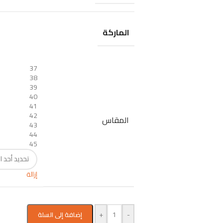
الماركة
37
38
39
40
41
42
المقاس
43
44
45
إزالة
+
-
إضافة إلى السلة