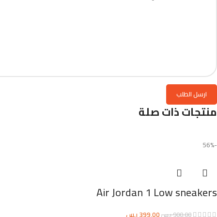
منتجات ذات صلة
-56%
Air Jordan 1 Low sneakers
399,00
ر.س
900,00
ر.س