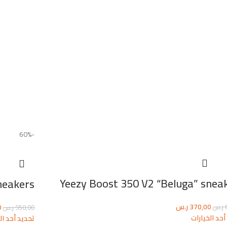
-60%
Yeezy Boost 350 V2 “Beluga” snea
neakers
370,00
ر.س
0
ر.س
950,00
ر.س
أحد الخيارات
تحديد أحد ال