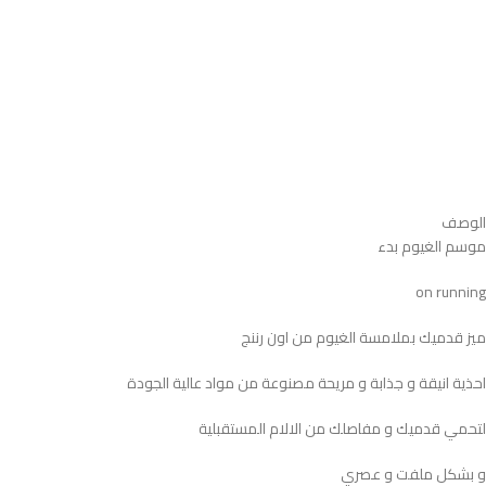
الوصف
موسم الغيوم بدء
on running
ميز قدميك بملامسة الغيوم من اون رننج
احذية انيقة و جذابة و مريحة مصنوعة من مواد عالية الجودة
لتحمي قدميك و مفاصلك من الالام المستقبلية
و بشكل ملفت و عصري