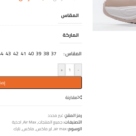
المقاس
الماركة
المقاس
37
38
39
40
41
42
43
44
+
-
إضا
مقارنة
رمز المنتج:
غير محدد
التصنيفات:
جميع المنتجات
,
Air Max
,
احذية
الوسوم:
air max
,
اير ماكس
,
ماكس
,
نايك