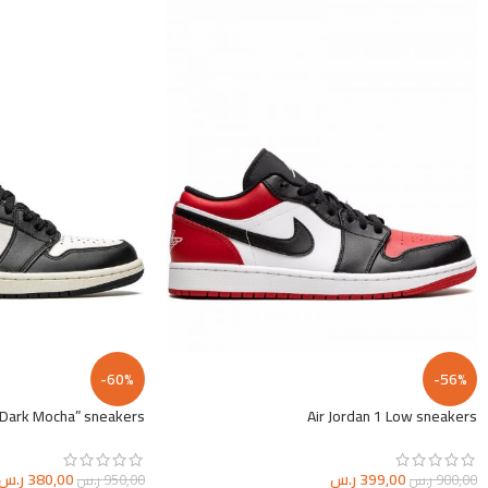
-60%
-56%
 “Dark Mocha” sneakers
Air Jordan 1 Low sneakers
399,00
ر.س
380,00
ر.س
900,00
ر.س
950,00
ر.س