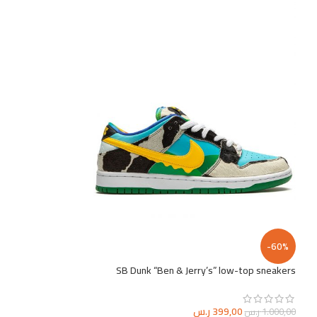
Dunk Low sneakers
399,00
1.000,00
ر.س
تحديد أحد الخيارات
-60%
SB Dunk “Ben & Jerry’s” low-top sneakers
399,00
ر.س
1.000,00
ر.س