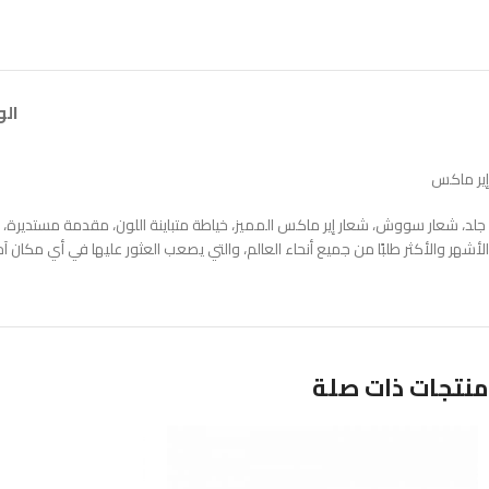
ال
إير ماكس
جلد، شعار سووش، شعار إير ماكس المميز، خياطة متباينة اللون، مقدمة مستديرة، غل
الأشهر والأكثر طلبًا من جميع أنحاء العالم، والتي يصعب العثور عليها في أي مكان آخ
منتجات ذات صلة