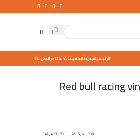
الرئيسية
جديدنا
تخفيضات
المتاجر
اتصل بنا
اكيت | Red bull racing vintage
3XL
,
4XL
,
5XL
,
L
,
M
,
S
,
XL
,
XXL