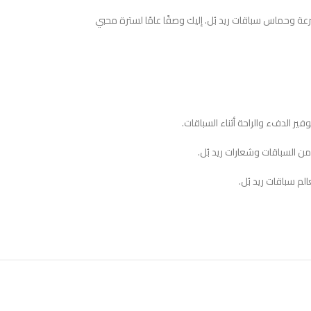
وحماس سباقات ريد بُل. إليك وصفًا عامًا لسترة محبي