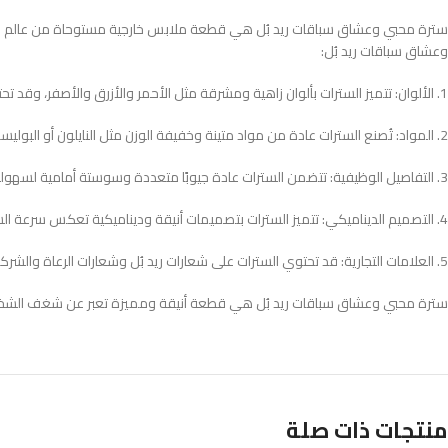
سترة محبي وعشاق سباقات ريد بُل هي قطعة ملابس خارجية مستوحاة من عالم سباقا
وعشاق سباقات ريد بُل:
1. الألوان: تتميز السترات بألوان زاهية ومشرقة مثل الأحمر والأزرق والأصفر، وقد تحتوي على تصاميم جرافيكية فريدة تشتمل على شعارات ريد بُل ورموز سباقاتها.
2. المواد: تُصنع السترات عادة من مواد متينة وخفيفة الوزن مثل النايلون أو البوليستر، وذلك لتوفير الراحة والحماية من العوامل الجوية السائدة أثناء السباقات.
3. التفاصيل الوظيفية: تتضمن السترات عادة جيوبًا متعددة وسوستة أمامية لسهولة الارتداء والخلع. كما قد تحتوي على طبقات داخلية مبطنة أو قطع قابلة للتعديل لتوفير الدفء والراحة أثناء السباقات.
4. التصميم الديناميكي: تتميز السترات بتصميمات أنيقة وديناميكية تعكس سرعة السيارات وحماس سباقات ريد بُل. قد تحتوي على خطوط أو أنماط جرافيكية مستوحاة من السباقات وشعارات ريد بُل.
5. العلامات التجارية: قد تحتوي السترات على شعارات ريد بُل وشعارات الرعاة والشركاء المشاركين في سباقات ريد بُل، مما يضيف لمسة إضافية من الأصالة والانتماء لعالم سباقات ريد بُل.
سترة محبي وعشاق سباقات ريد بُل هي قطعة أنيقة ومميزة تعبر عن شغف الشخص بال
منتجات ذات صلة