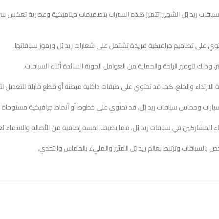
ت ريد بُل الشهير. تتميز هذه السترات بتصميمات ديناميكية وعصرية تعكس سرعة 
سباقات وترتبط بعالم ريد بُل المثير والمليء بالحماس والتحدي.