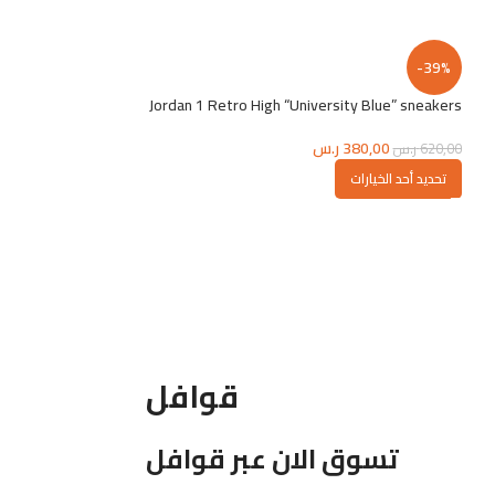
-39%
-60%
Jordan 1 Retro High “University Blue” sneakers
k low-top sneakers
380,00
ر.س
399,00
620,00
ر.س
1.000,00
ر.س
تحديد أحد الخيارات
تحديد أحد الخيارات
قوافل
تسوق الان عبر قوافل