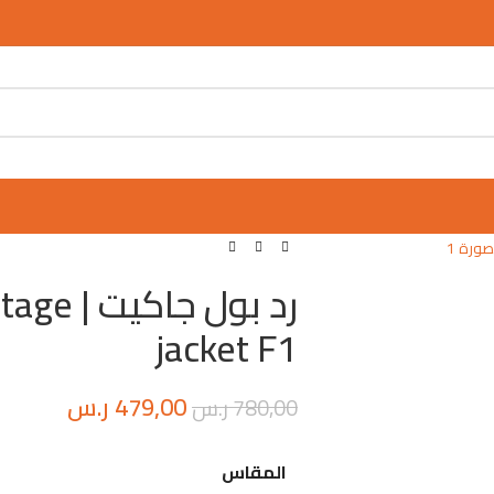
رد بول ج
jacket F1
479,00
ر.س
780,00
ر.س
المقاس