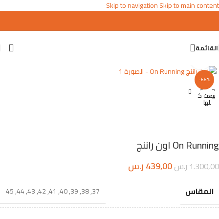
Skip to navigation
Skip to main content
القائمة
اضغط للتكبير
-66%
بيعت ك
لها
On Running اون راننج
439,00
ر.س
1.300,00
ر.س
المقاس
45
,
44
,
43
,
42
,
41
,
40
,
39
,
38
,
37