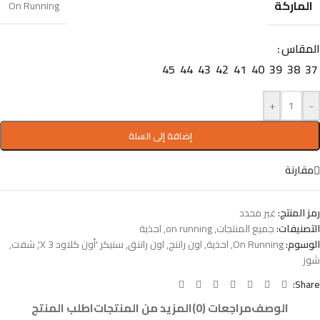
الماركة
On Running
المقاس
45
44
43
42
41
40
39
38
37
+
-
إضافة إلى السلة
مقارنة
رمز المنتج:
غير محدد
التصنيفات:
جميع المنتجات
,
on running
,
احذية
الوسوم:
On Running
,
احذية
,
اون راننج
,
اون راننق
,
سنيكر 'أون كلاود X 3'
,
شفت
,
شوز
Share:
الوصف
مراجعات (0)
المزيد من المنتجات
اطلب المنتج