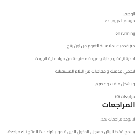
الوصف
موسم الغيوم بدء
on running
ميز قدميك بملامسة الغيوم من اون رننج
احذية انيقة و جذابة و مريحة مصنوعة من مواد عالية الجودة
لتحمي قدميك و مفاصلك من الالام المستقبلية
و بشكل ملفت و عصري
مراجعات (0)
المراجعات
لا توجد مراجعات بعد.
يسمح فقط للزبائن مسجلي الدخول الذين قاموا بشراء هذا المنتج ترك مراجعة.