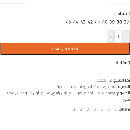
المقاس
45
44
43
42
41
40
39
38
37
+
-
إضافة إلى السلة
مقارنة
رمز المنتج:
غير محدد
التصنيفات:
جميع المنتجات
,
on running
,
احذية
الوسوم:
On Running
,
احذية
,
اون راننج
,
اون راننق
,
سنيكر 'أون كلاود X 3'
,
شفت
,
شوز
Share: