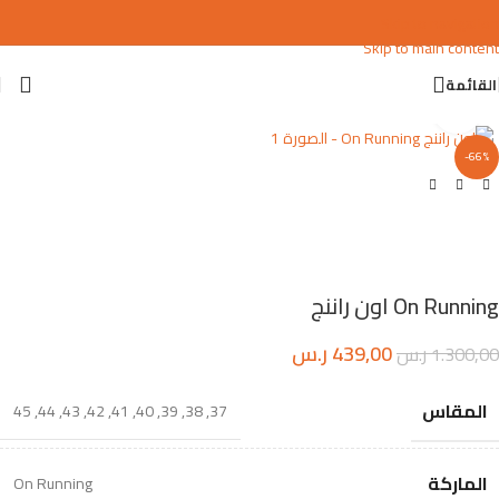
Skip to navigation
Skip to main content
القائمة
اضغط للتكبير
-66%
On Running اون راننج
439,00
ر.س
1.300,00
ر.س
المقاس
45
,
44
,
43
,
42
,
41
,
40
,
39
,
38
,
37
الماركة
On Running