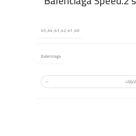
Balenciaga Speed.2 s
45
,
44
,
43
,
42
,
41
,
40
Balenciaga