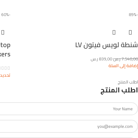
-60%
-89%
شنطة لويس فيتون LV
-top
kers
7.540,00
ر.س
839,00
ر.س
إضافة إلى السلة
تحديد 
اطلب المنتج
اطلب المنتج