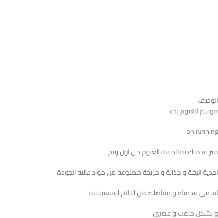
الوصف
موسم الغيوم بدء
on running
ميز قدميك بملامسة الغيوم من اون رننج
احذية انيقة و جذابة و مريحة مصنوعة من مواد عالية الجودة
لتحمي قدميك و مفاصلك من الالام المستقبلية
و بشكل ملفت و عصري