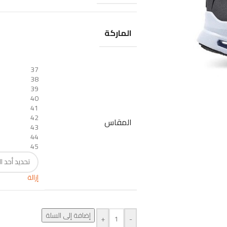
الماركة
37
38
39
40
41
42
المقاس
43
44
45
إزالة
إضافة إلى السلة
+
-