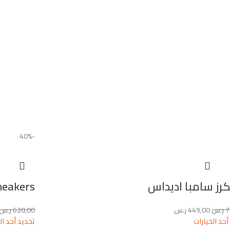
-40%
رز سامبا اديداس
neakers
7
ر.س
449,00
ر.س
620,00
ر.س
أحد الخيارات
تحديد أحد ال