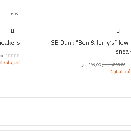
-60%
neakers
SB Dunk “Ben & Jerry’s” low
snea
,00
تحديد أحد ال
1.000,00
ر.س
399,00
ر.س
أحد الخيارات