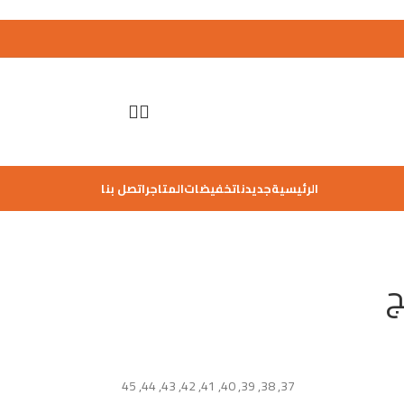
الرئيسية
جديدنا
تخفيضات
المتاجر
اتصل بنا
45
,
44
,
43
,
42
,
41
,
40
,
39
,
38
,
37