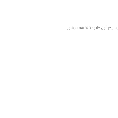
سنيكر 'أون كلاود X 3'
,
شفت
,
شوز