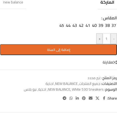
الماركة
new balance
المقاس
45
44
43
42
41
40
39
38
37
+
-
إضافة إلى السلة
مقارنة
رمز المنتج:
غير محدد
التصنيفات:
جميع المنتجات
,
NEW BALANCE
,
احذية
الوسوم:
White 530 Sneakers
,
NEW BALANCE
,
احذية
,
نيو بلنس
Share: