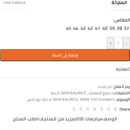
الماركة
new balance
المقاس
45
44
43
42
41
40
39
38
37
+
-
إضافة إلى السلة
مقارنة
رمز المنتج:
غير محدد
التصنيفات:
جميع المنتجات
,
NEW BALANCE
,
احذية
الوسوم:
White 530 Sneakers
,
NEW BALANCE
,
احذية
,
نيو بلنس
Share:
الوصف
مراجعات (0)
المزيد من المنتجات
اطلب المنتج