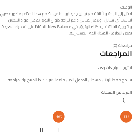
الوصف
ادخل إلى الراحة والأناقة مع توازن جديد نيو بلانس . صُمم هذا الحذاء بمظهر عصري
ليناسب أي ستايل ، ويتميز بقياس داعم للراحة طوال اليوم. بفضل مواد التبطين
والتهوية الفائقة ، يمكنك الوثوق في New Balance للحفاظ على قدميك سعيدة
بغض النظر عن المكان الذي تذهب إليه.
مراجعات (0)
المراجعات
لا توجد مراجعات بعد.
يسمح فقط للزبائن مسجلي الدخول الذين قاموا بشراء هذا المنتج ترك مراجعة.
المزيد من المنتجات
-69%
-66%