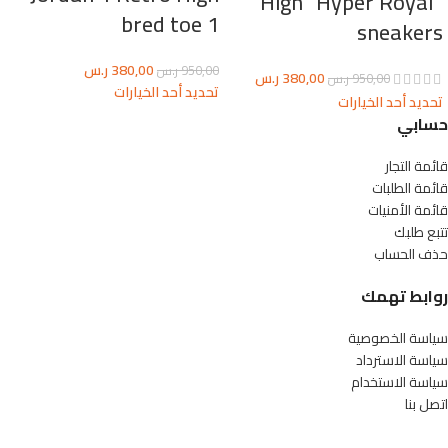
High “Hyper Royal”
bred toe 1
sneakers
380,00
ر.س
950,00
ر.س
380,00
ر.س
950,00
ر.س
تحديد أحد الخيارات
تحديد أحد الخيارات
حسابي
قائمة التجار
قائمة الطلبات
قائمة الأمنيات
تتبع طلبك
حذف الحساب
روابط تهمك
سياسة الخصوصية
سياسة الاسترداد
سياسة الاستخدام
اتصل بنا