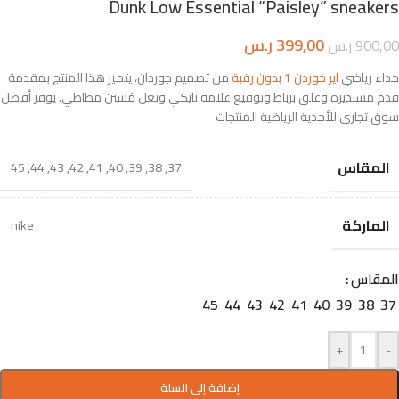
Dunk Low Essential “Paisley” sneakers
399,00
ر.س
900,00
ر.س
حذاء رياضي
اير جوردن 1 بدون رقبة
من تصميم جوردان، يتميز هذا المنتج بمقدمة
قدم مستديرة وغلق برباط وتوقيع علامة نايكي ونعل مُسنن مطاطي. يوفر أفضل
سوق تجاري للأحذية الرياضية المنتجات
المقاس
45
,
44
,
43
,
42
,
41
,
40
,
39
,
38
,
37
الماركة
nike
المقاس
45
44
43
42
41
40
39
38
37
+
-
إضافة إلى السلة