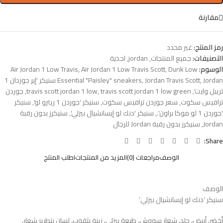
مقارنة
رمز المنتج:
غير محدد
التصنيفات:
جميع المنتجات
,
jordan
,
احذية
الوسوم:
Dunk Low
,
Air Jordan 1 Low Travis Scott
,
Air Jordan 1 Low Travis
,
Jordan Travis Scott
,
Essential "Paisley" sneakers
Jordan سنيكر 'إير جوردان 1
تريبل وايت'
,
travis scott jordan 1 low green
,
travis scott jordan 1 low
,
جوردن
ترافيس سكوت
,
سعر جوردن ترافيس سكوت
,
سنيكر 'جوردن 1 ريترو لو'
,
سنيكر
'جوردن 1 لو موكا براون'.
,
سنيكر 'دنك لو إيسانشيال بيزلي'
,
سنيكرز بدون رقبة
Jordan
,
سنيكرز بدون رقبة Jordan للرجال
Share:
الوصف
مراجعات (0)
المزيد من المنتجات
اطلب المنتج
الوصف
سنيكر ‘دنك لو إيسانشيال بيزلي’
أخضر، أبيض، جلد، شعار سووش، طبعة بيزلي، زينة بثقوب، لسان بتطريز شعار،