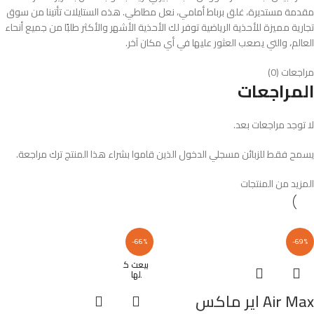
مقدمة مستديرة، غلق برباط أمامي، نعل مطاطي. هذه الستايلات تأتينا من سوق
تجارية مميزة للأحذية الرياضية توفر لك الأحذية الأشهر والأكثر طلبًا من جميع أنحاء
العالم، والتي يصعب العثور عليها في أي مكان آخر.
مراجعات (0)
المراجعات
لا توجد مراجعات بعد.
يسمح فقط للزبائن مسجلي الدخول الذين قاموا بشراء هذا المنتج ترك مراجعة.
المزيد من المنتجات
-66%
-69%
بيعت ك
لها
Air Max اير ماكس