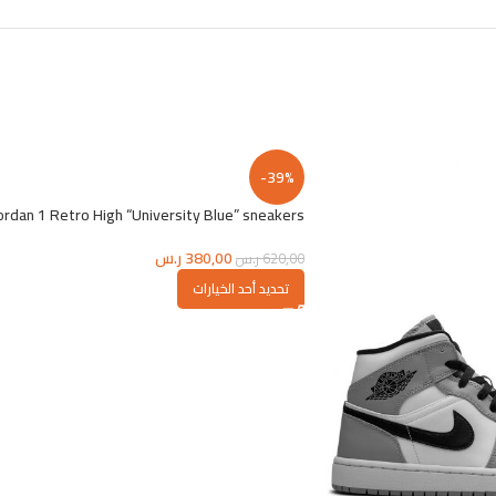
-39%
ordan 1 Retro High “University Blue” sneakers
380,00
ر.س
620,00
ر.س
تحديد أحد الخيارات