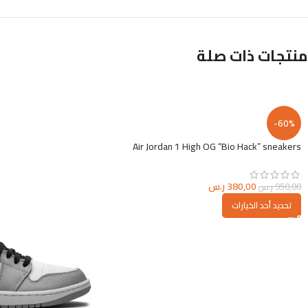
منتجات ذات صلة
-60%
Air Jordan 1 High OG “Bio Hack” sneakers
380,00
ر.س
950,00
ر.س
تحديد أحد الخيارات