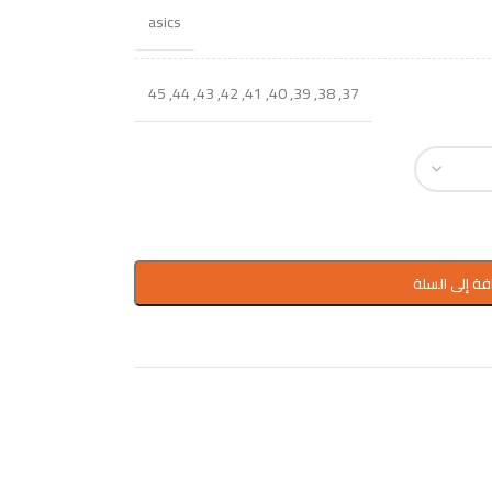
asics
45
,
44
,
43
,
42
,
41
,
40
,
39
,
38
,
37
فة إلى السلة