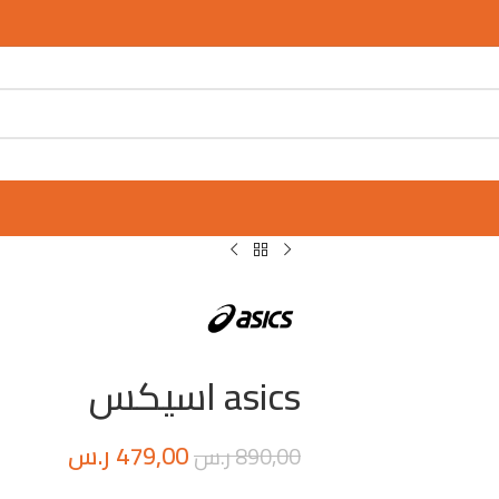
asics اسيكس
479,00
ر.س
890,00
ر.س