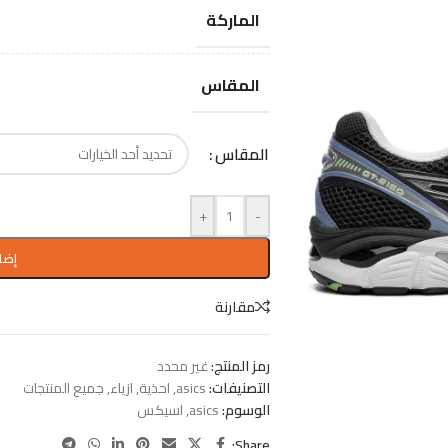
الماركة
المقاس
المقاس
+
-
إضا
مقارنة
رمز المنتج:
غير محدد
التصنيفات:
asics
,
احذية
,
ازياء
,
جميع المنتجات
الوسوم:
asics
,
اسيكس
Share: