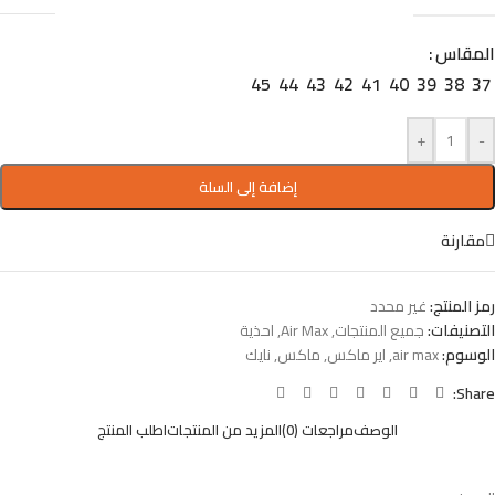
المقاس
45
44
43
42
41
40
39
38
37
+
-
إضافة إلى السلة
مقارنة
رمز المنتج:
غير محدد
التصنيفات:
جميع المنتجات
,
Air Max
,
احذية
الوسوم:
air max
,
اير ماكس
,
ماكس
,
نايك
Share:
الوصف
مراجعات (0)
المزيد من المنتجات
اطلب المنتج