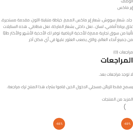
الوصف
إير ماكس
جلد، شعار سووش، شعار إير ماكس المميز، خياطة متباينة اللون، مقدمة مستديرة،
غلق برباط أمامي، لسان ، نعل داخلي بشعار الماركة، نعل مطاطي. هذه الستايلات
تأتينا من سوق تجارية مميزة للأحذية الرياضية توفر لك الأحذية الأشهر والأكثر طلبًا
من جميع أنحاء العالم، والتي يصعب العثور عليها في أي مكان آخر
مراجعات (0)
المراجعات
لا توجد مراجعات بعد.
يسمح فقط للزبائن مسجلي الدخول الذين قاموا بشراء هذا المنتج ترك مراجعة.
المزيد من المنتجات
-66%
-69%