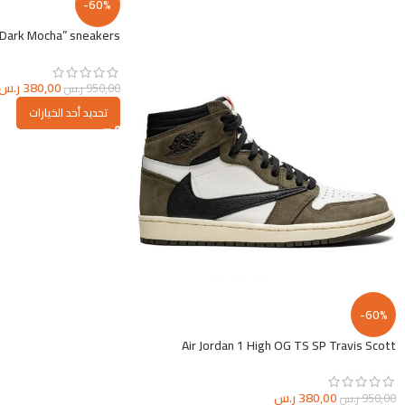
-60%
 “Dark Mocha” sneakers
380,00
ر.س
950,00
ر.س
تحديد أحد الخيارات
-60%
Air Jordan 1 High OG TS SP Travis Scott
380,00
ر.س
950,00
ر.س