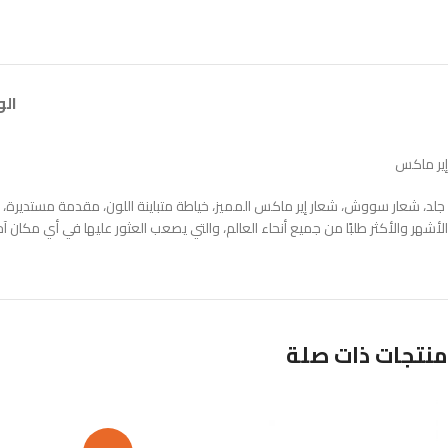
ال
إير ماكس
جلد، شعار سووش، شعار إير ماكس المميز، خياطة متباينة اللون، مقدمة مستديرة، غل
الأشهر والأكثر طلبًا من جميع أنحاء العالم، والتي يصعب العثور عليها في أي مكان آخ
منتجات ذات صلة