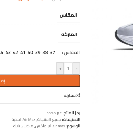
المقاس
الماركة
المقاس
37
38
39
40
41
42
43
44
+
-
إضا
مقارنة
رمز المنتج:
غير محدد
التصنيفات:
جميع المنتجات
,
Air Max
,
احذية
الوسوم:
air max
,
اير ماكس
,
ماكس
,
نايك