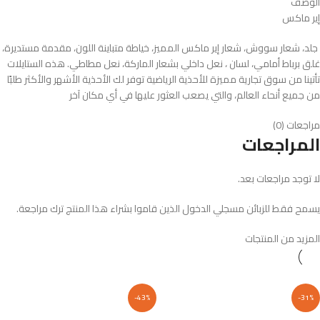
الوصف
إير ماكس
جلد، شعار سووش، شعار إير ماكس المميز، خياطة متباينة اللون، مقدمة مستديرة،
غلق برباط أمامي، لسان ، نعل داخلي بشعار الماركة، نعل مطاطي. هذه الستايلات
تأتينا من سوق تجارية مميزة للأحذية الرياضية توفر لك الأحذية الأشهر والأكثر طلبًا
من جميع أنحاء العالم، والتي يصعب العثور عليها في أي مكان آخر
مراجعات (0)
المراجعات
لا توجد مراجعات بعد.
يسمح فقط للزبائن مسجلي الدخول الذين قاموا بشراء هذا المنتج ترك مراجعة.
المزيد من المنتجات
-43%
-31%