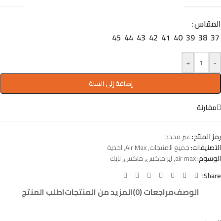
المقاس
45
44
43
42
41
40
39
38
37
+
-
إضافة إلى السلة
مقارنة
رمز المنتج:
غير محدد
التصنيفات:
جميع المنتجات
,
Air Max
,
احذية
الوسوم:
air max
,
اير ماكس
,
ماكس
,
نايك
Share:
الوصف
مراجعات (0)
المزيد من المنتجات
اطلب المنتج