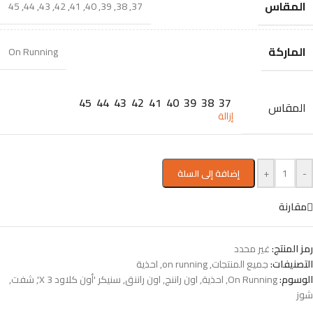
المقاس
45
,
44
,
43
,
42
,
41
,
40
,
39
,
38
,
37
الماركة
On Running
45
44
43
42
41
40
39
38
37
المقاس
إزالة
+
-
إضافة إلى السلة
مقارنة
رمز المنتج:
غير محدد
التصنيفات:
جميع المنتجات
,
on running
,
احذية
الوسوم:
On Running
,
احذية
,
اون راننج
,
اون راننق
,
سنيكر 'أون كلاود X 3'
,
شفت
,
شوز