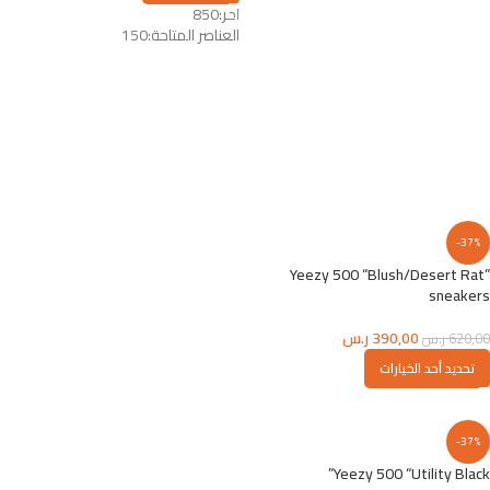
امر:
850
العناصر المتاحة:
150
-37%
Yeezy 500 “Blush/Desert Rat”
sneakers
390,00
ر.س
620,00
ر.س
تحديد أحد الخيارات
-37%
Yeezy 500 “Utility Black”