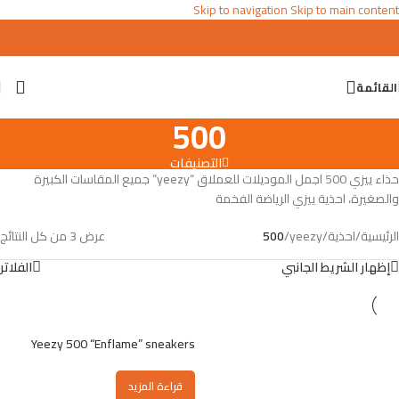
Skip to navigation
Skip to main content
القائمة
500
التصنيفات
حذاء ييزي 500 اجمل الموديلات للعملاق “yeezy” جميع المقاسات الكبيرة
والصغيرة، احذية ييزي الرياضة الفخمة
الرئيسية
/
احذية
/
yeezy
/
500
عرض ⁦3⁩ من كل النتائج
إظهار الشريط الجانبي
الفلاتر
Yeezy 500 “Enflame” sneakers
قراءة المزيد