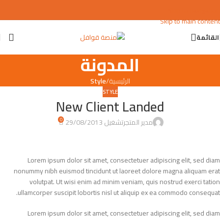
Skip to navigation
Skip to main content
القائمة
المدونة
الرئيسية
/
Style
STYLE
New Client Landed
0
مدير المتجر
تشغيل 29/08/2013
Lorem ipsum dolor sit amet, consectetuer adipiscing elit, sed diam
nonummy nibh euismod tincidunt ut laoreet dolore magna aliquam erat
volutpat. Ut wisi enim ad minim veniam, quis nostrud exerci tation
ullamcorper suscipit lobortis nisl ut aliquip ex ea commodo consequat.
Lorem ipsum dolor sit amet, consectetuer adipiscing elit, sed diam